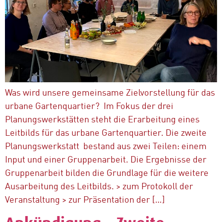
Was wird unsere gemeinsame Zielvorstellung für das
urbane Gartenquartier? Im Fokus der drei
Planungswerkstätten steht die Erarbeitung eines
Leitbilds für das urbane Gartenquartier. Die zweite
Planungswerkstatt bestand aus zwei Teilen: einem
Input und einer Gruppenarbeit. Die Ergebnisse der
Gruppenarbeit bilden die Grundlage für die weitere
Ausarbeitung des Leitbilds. > zum Protokoll der
Veranstaltung > zur Präsentation der […]